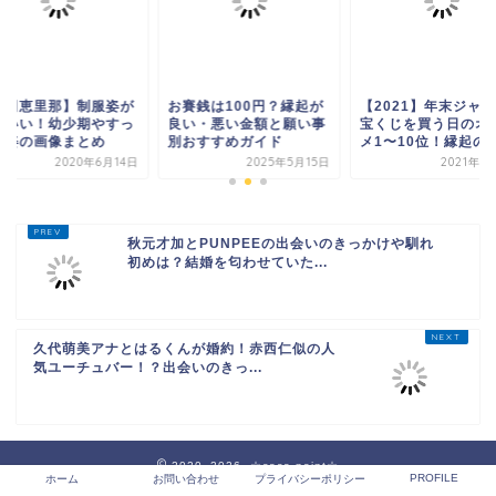
賽銭は100円？縁起が
【2021】年末ジャンボ
【町田恵里那】制服
い・悪い金額と願い事
宝くじを買う日のオスス
かわいい！幼少期や
おすすめガイド
メ1〜10位！縁起の...
ぴん姿の画像まとめ
2025年5月15日
2021年11月3日
2020年6
秋元才加とPUNPEEの出会いのきっかけや馴れ
初めは？結婚を匂わせていた...
久代萌美アナとはるくんが婚約！赤西仁似の人
気ユーチュバー！？出会いのきっ...
2020–2026 ☆coco-point☆
PROFILE
ホーム
お問い合わせ
プライバシーポリシー