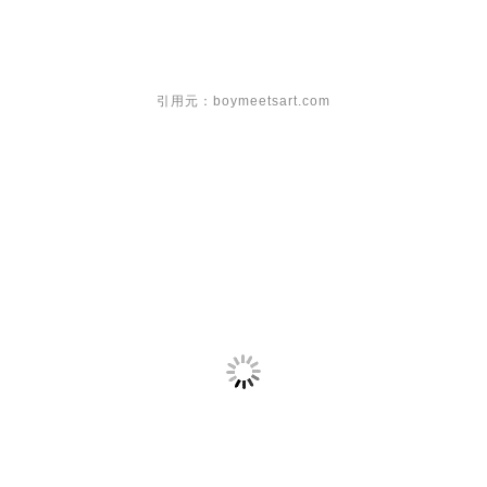
引用元：boymeetsart.com