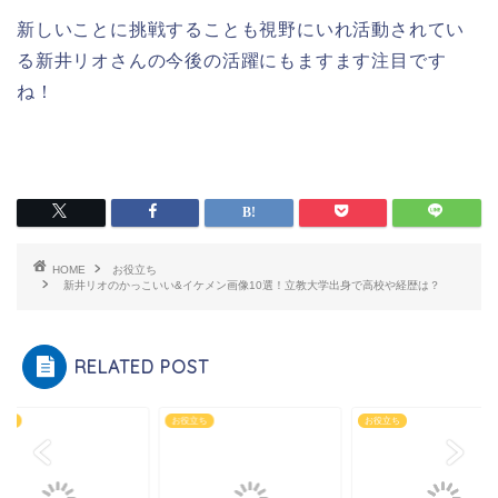
新しいことに挑戦することも視野にいれ活動されてい
る新井リオさんの今後の活躍にもますます注目です
ね！
HOME
お役立ち
新井リオのかっこいい&イケメン画像10選！立教大学出身で高校や経歴は？
RELATED POST
立ち
お役立ち
お役立ち