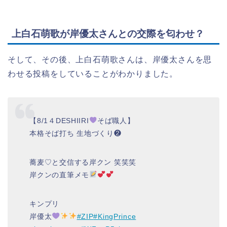
上白石萌歌が岸優太さんとの交際を匂わせ？
そして、その後、上白石萌歌さんは、岸優太さんを思
わせる投稿をしていることがわかりました。
【8/1４DESHIIRI
そば職人】
本格そば打ち 生地づくり❷
蕎麦♡と交信する岸クン 笑笑笑
岸クンの直筆メモ
キンプリ
岸優太
#ZIP
#KingPrince