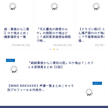
続・続・最後から二番
『天久鷹央の推理カル
【ドラゴン桜2】ら
の恋】ロケ地まとめ｜
テ』の病院ロケ地はど
ん瀬戸屋のロケ地は
倉の撮影場所を一覧
こ？成田富里徳洲会病院
こ？千葉県相浜亭が
.
で特...
場...
2025年4月23日
2025年4月22日
2021年11
『続続最後から二番目の恋』ロケ地は？｜カフ
ェ＆居酒屋まとめ【2話】
【WIND BREAKER】声優一覧まとめ｜キャラ
別プロフィール＆代表作...