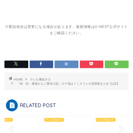
※配信状況は変更になる場合があります。最新情報はU-NEXT公式サイト
をご確認ください。
HOME
テレビ番組ネタ
『続・続・最後から二番目の恋』ロケ地は？｜カフェ＆居酒屋まとめ【1話】
RELATED POST
ビ番組ネタ
テレビ番組ネタ
テレビ番組ネタ