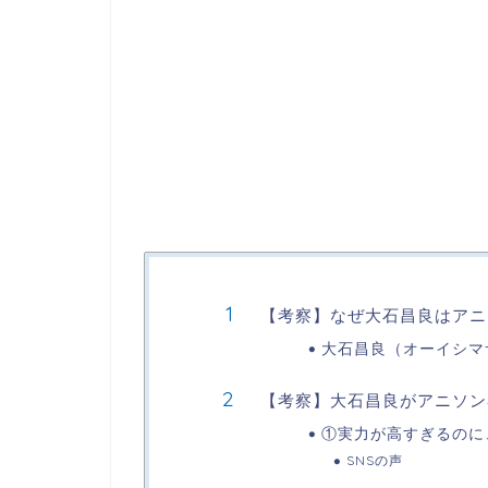
【考察】なぜ大石昌良はアニ
大石昌良（オーイシマ
【考察】大石昌良がアニソン
①実力が高すぎるのに
SNSの声