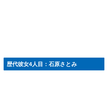
歴代彼女4人目：石原さとみ