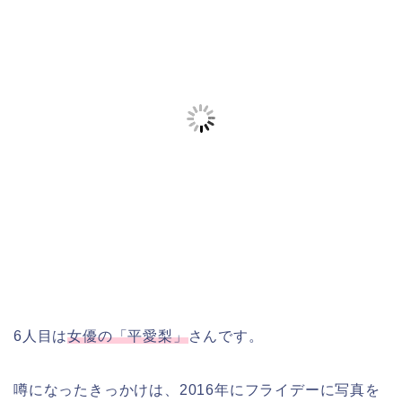
6人目は
女優の「平愛梨」
さんです。
噂になったきっかけは、2016年にフライデーに写真を