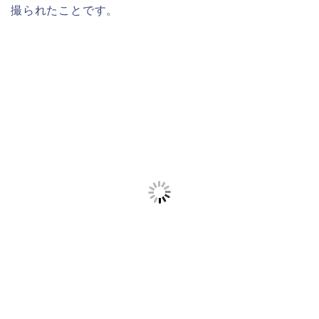
撮られたことです。