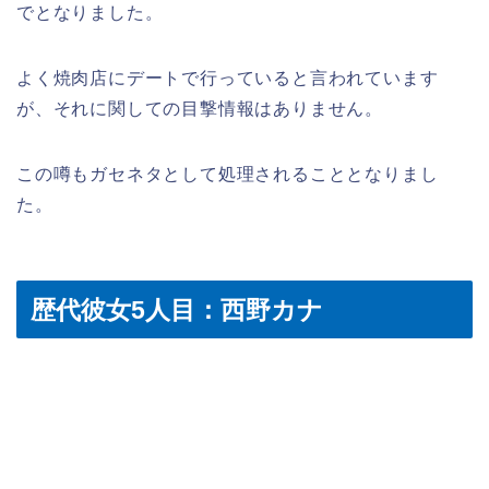
でとなりました。
よく焼肉店にデートで行っていると言われています
が、それに関しての目撃情報はありません。
この噂もガセネタとして処理されることとなりまし
た。
歴代彼女5人目：西野カナ