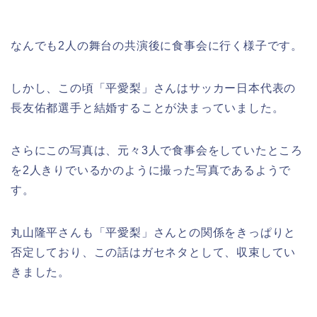
なんでも2人の舞台の共演後に食事会に行く様子です。
しかし、この頃「平愛梨」さんはサッカー日本代表の
長友佑都選手と結婚することが決まっていました。
さらにこの写真は、元々3人で食事会をしていたところ
を2人きりでいるかのように撮った写真であるようで
す。
丸山隆平さんも「平愛梨」さんとの関係をきっぱりと
否定しており、この話はガセネタとして、収束してい
きました。