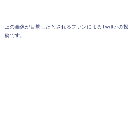
上の画像が目撃したとされるファンによるTwitterの投
稿です。