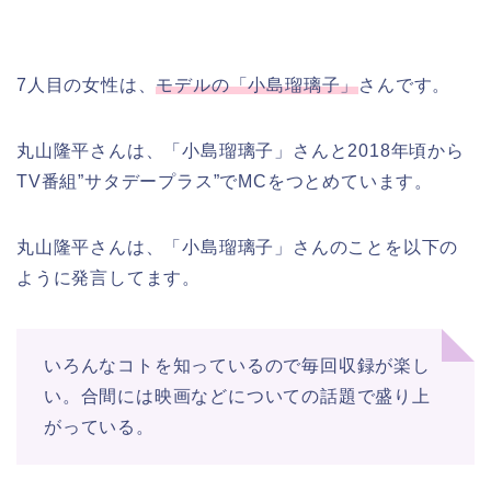
7人目の女性は、
モデルの「小島瑠璃子」
さんです。
丸山隆平さんは、「小島瑠璃子」さんと2018年頃から
TV番組”サタデープラス”でMCをつとめています。
丸山隆平さんは、「小島瑠璃子」さんのことを以下の
ように発言してます。
いろんなコトを知っているので毎回収録が楽し
い。合間には映画などについての話題で盛り上
がっている。