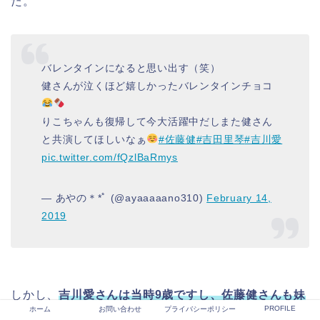
た。
バレンタインになると思い出す（笑）
健さんが泣くほど嬉しかったバレンタインチョコ
りこちゃんも復帰して今大活躍中だしまた健さん
と共演してほしいなぁ
#佐藤健
#吉田里琴
#吉川愛
pic.twitter.com/fQzlBaRmys
— あやの＊*ﾟ (@ayaaaaano310)
February 14,
2019
しかし、
吉川愛さんは当時9歳ですし、佐藤健さんも妹
PROFILE
ホーム
お問い合わせ
プライバシーポリシー
に接するような感情を持っていたのでは
ないでしょう